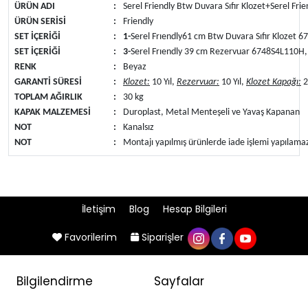
ÜRÜN ADI
:
Serel Friendly Btw Duvara Sıfır Klozet+Serel Fr
ÜRÜN SERİSİ
:
Friendly
SET İÇERİĞİ
:
1-
Serel Frıendly
61 cm Btw Duvara Sıfır Klozet
SET İÇERİĞİ
:
3-
Serel Frıendly 39 cm Rezervuar 6748S4L110H
RENK
:
Beyaz
GARANTİ SÜRESİ
:
Klozet:
10 Yıl,
Rezervuar:
10 Yıl,
Klozet Kapağı:
2
TOPLAM AĞIRLIK
:
30 kg
KAPAK MALZEMESİ
:
Duroplast, Metal Menteşeli ve Yavaş Kapanan
NOT
:
Kanalsız
NOT
:
Montajı yapılmış ürünlerde iade işlemi yapılama
İletişim
Blog
Hesap Bilgileri
Favorilerim
Siparişler
Bilgilendirme
Sayfalar