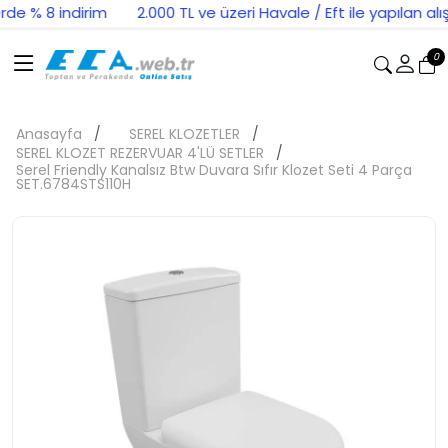
de % 8 indirim
2.000 TL ve üzeri Havale / Eft ile yapılan alışv
0
Anasayfa
SEREL KLOZETLER
SEREL KLOZET REZERVUAR 4'LÜ SETLER
Serel Friendly Kanalsız Btw Duvara Sıfır Klozet Seti 4 Parça
SET.6784STS110H